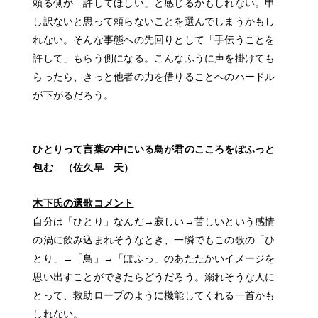
頼る側が「許してほしい」と感じるかもしれない。申
し訳ないと思って頼らないことを選んでしまうかもし
れない。そんな事態への先回りとして「手伝うことを
許して」もらう側になる。こんなふうに声を掛けても
らったら、きっと他者の力を借りることへのハードル
が下がるだろう。
About
News
Company
ひとりって言葉の中にいる鳥が君のこころをぽふっと
Solution
包む （佐久早 天）
Project
木下氏の選歌コメント
Recruit
自分は「ひとり」なんだ→寂しい→苦しいという感情
Contact
の渦に飲み込まれそうなとき、一瞬でもこの歌の「ひ
とり」→「鳥」→「ぽふっ」のあたたかいイメージを
思い出すことができたらどうだろう。溺れそうな人に
とって、救助ロープのように機能してくれる一首かも
JP
EN
しれない。