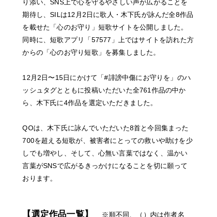
り添い、SNS上で心を守るやさしい声が広がることを
期待し、SILは12月2日に歌人・木下氏が詠んだ全8作品
を載せた「心のお守り」短歌サイトを公開しました。
同時に、短歌アプリ「57577」上ではサイトを訪れた方
からの「心のお守り短歌」を募集しました。
12月2日〜15日にかけて「#誹謗中傷にお守りを」のハ
ッシュタグとともに投稿いただいた全761作品の中か
ら、木下氏に4作品を選定いただきました。
QOは、木下氏に詠んでいただいた8首と今回集まった
700を超える短歌が、被害者にとっての救いや助けを少
しでも増やし、そして、心無い言葉ではなく、温かい
言葉がSNSで広がるきっかけになることを切に願って
おります。
【選定作品一覧】
※順不同、（）内は作者名