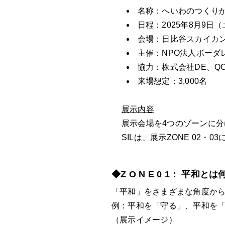
名称：へいわのつくり
日程：2025年8月9日
会場：日比谷スカイカ
主催：NPO法人ボーダ
協力：株式会社DE、Q
来場想定：3,000名
展示内容
展示会場を4つのゾーンに
SILは、展示ZONE 02
◆Z O N E 0 1： 平和
「平和」をさまざまな角度から
例：平和を「守る」、平和を
（展示イメージ）