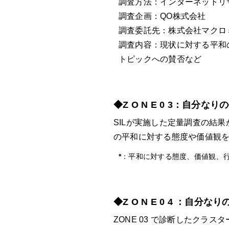
調査方法：インターネットリ
調査企画：QO株式会社
調査委託先：株式会社マクロ
調査内容：現状に対する平和
トピックへの賛否など
◆Z O N E 0 3：自
SILが実施した定量調査の結
の平和に対する態度や価値観を
*
：平和に対する態度、価値観、行
◆Z O N E 0 4 ：自
ZONE 03 で診断したクラス