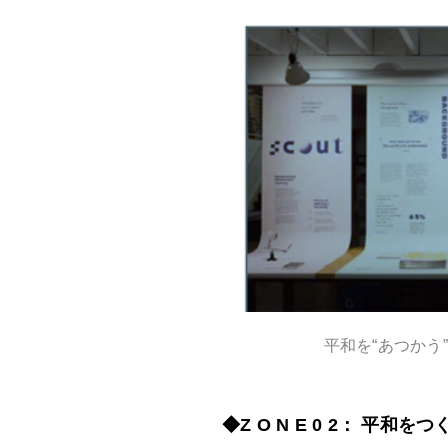
平和を“あつかう
◆Z O N E 0 2： 平和