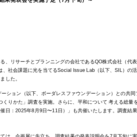
結果発表会を実施予定（7月下旬）～
る、リサーチとプランニングの会社であるQO株式会社（代
社会課題に光を当てるSocial Issue Lab（以下、SIL
しました。
デーション（以下、ボーダレスファウンデーション）との共同
わのつくりかた」調査を実施。さらに、平和について 考える総量
催日：2025年8月9日〜11日）」も共催いたします。調査結
ては、企画展に先立ち、調査結果の発表説明会を7月下旬に