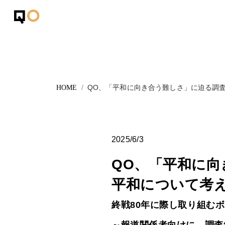
QO、「平和に向き合う難しさ」に迫る調
2025/6/3
QO、「平和に
平和について考
終戦80年に際し取り組む