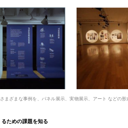
Recruit
Contact
JP
EN
”さまざまな事例を、パネル展示、実物展示、アート などの
をつくるための課題を知る