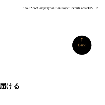
About
News
Company
Solution
Project
Recruit
Contact
JP
EN
More
Back
届ける