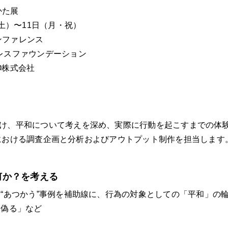
かた展
（土）〜11日（月・祝）
ンファレンス
レスファウンデーション
O株式会社
分け、平和について考えを深め、実際に行動を起こすまでの体
・03における調査企画と分析およびアウトプット制作を担当します
About
News
とは何か？を考える
Company
“あつかう”事例を補助線に、行為の対象としての「平和」の
Solution
「偽る」など
Project