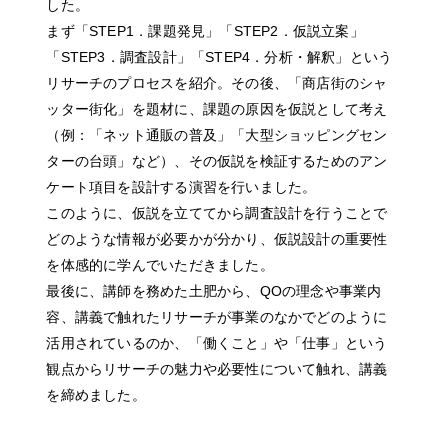
した。
まず「STEP1．課題発見」「STEP2．仮説立案」
「STEP3．調査設計」「STEP4．分析・解釈」という
リサーチのプロセスを紹介。その後、「商店街のシャ
ッター街化」を題材に、課題の原因を仮説として考え
（例：「ネット通販の普及」「大型ショッピングセン
ターの台頭」など）、その仮説を検証するためのアン
ケート項目を設計する演習を行いました。
このように、仮説を立ててから調査設計を行うことで
どのような情報が必要かが分かり、仮説設計の重要性
を体感的に学んでいただきました。
最後に、講師を務めた土肥から、QOの理念や事業内
容、講義で触れたリサーチが事業のなかでどのように
活用されているのか、「働くこと」や「仕事」という
観点からリサーチの魅力や必要性について触れ、講義
を締めました。