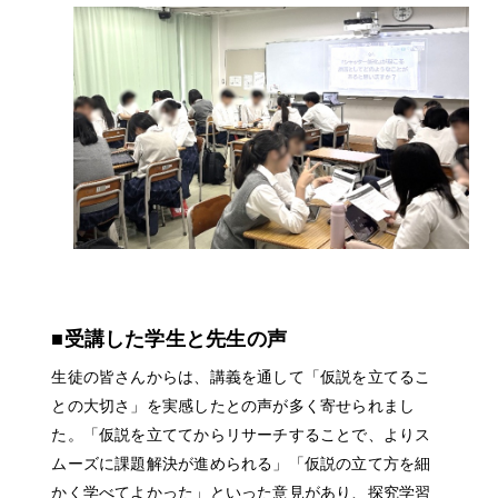
About
News
■受講した学生と先生の声
Company
生徒の皆さんからは、講義を通して「仮説を立てるこ
Solution
との大切さ」を実感したとの声が多く寄せられまし
た。「仮説を立ててからリサーチすることで、よりス
Project
ムーズに課題解決が進められる」「仮説の立て方を細
Recruit
かく学べてよかった」といった意見があり、探究学習