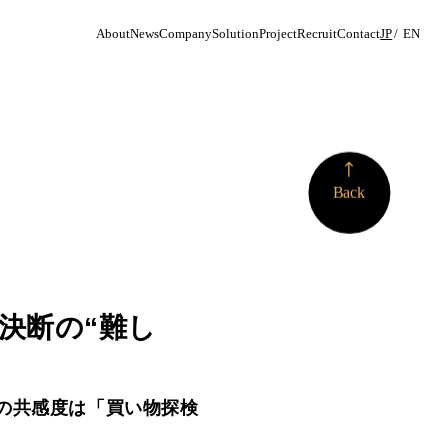
About
News
Company
Solution
Project
Recruit
Contact
JP
EN
More
Back
入決断の“難し
の共感度は「買い物探検