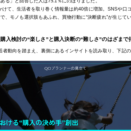
ある」と回答した人は75.1％にのぼりました。
にかけて、生活者を取り巻く情報量は約40倍に増加。SNSや口
で、モノも選択肢もあふれ、買物行動に“決断疲れ”が生じてい
：購入検討の“楽しさ”と購入決断の“難しさ”のはざまで
活者動向を踏まえ、裏側にあるインサイトを読み取り、下記
About
News
Company
Solution
Project