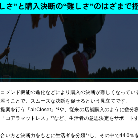
Recruit
Contact
JP
EN
コメンド機能の進化などにより購入の決断が難しくなってい
り添うことで、スムーズな決断を促せるという見立てです。
案を行う「airCloset」*²や、従来の店舗購入のように数分
「コアラマットレス」*³など、生活者の意思決定をサポート
合い方と決断力をもとに生活者を分類*⁴し、その中で44.0