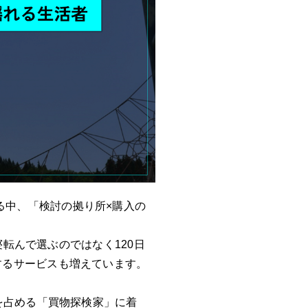
る中、「検討の拠り所×購入の
寝転んで選ぶのではなく120日
するサービスも増えています。
％を占める「買物探検家」に着