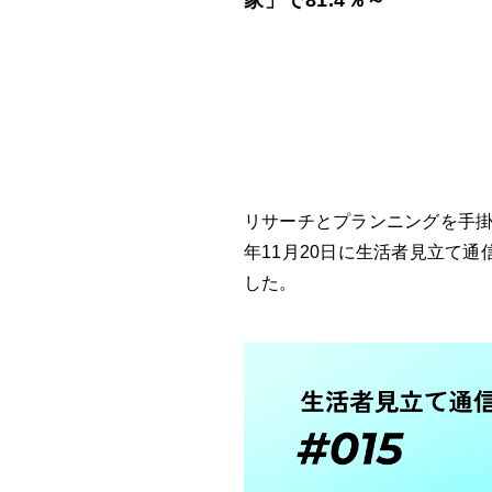
家」で81.4％～
リサーチとプランニングを手掛
年11月20日に生活者見立て通
した。