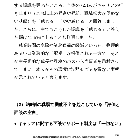
する認識を尋ねたところ、全体の72.1%がキャリアの行
き止まり（これ以上の昇進や昇給、職域拡大が望めな
い状態）を「感じる」「やや感じる」と回答しまし
た。さらに、中でもこうした認識を「感じる」と答え
た層は41.5%に上ることも判明しました。
残業時間の免除や業務負荷の軽減といった、物理的
あるいは業務的な「配慮」が提供される一方で、それ
が中長期的な成長や昇格のパスから当事者を乖離させ
てしまい、本人がその環境に沈黙せざるを得ない実態
が示されていると言えます。
（2）約6割の職場で機能不全を起こしている「評価と
面談の空白」
● キャリアに関する面談やサポート制度は「一切ない」