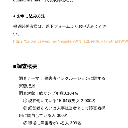
cutting my hair）代表取締役社長
● お申し込み方法
報道関係者様は、以下フォームよりお申込みくださ
い。
https://zoom.us/webinar/register/WN_12LeRffoRTynJna
■調査概要
調査テーマ：
障害者インクルージョンに関する
実態把握
調査対象：
総サンプル数3,104名
① 現在働いている15-64歳男女 2,000名
② 経営者あるいは人事担当者として障害者採
用に関与している人 300名
③ 職場に障害者がいる人 309名