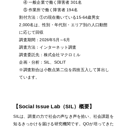
④ 一般企業で働く障害者 301名
⑤ 作業所で働く障害者 194名
割付方法：
①の現在働いている15-64歳男女
2,000名は、性別・年代別・エリア別の人口動態
に応じて回収
調査期間：
2026年5月～6月
調査方法：
インターネット調査
調査委託先：
株式会社マクロミル
企画・分析：
SIL、SOLIT
※調査割合は小数点第二位を四捨五入して算出し
ています。
【Social Issue Lab（SIL）概要】
SILは、調査の力で社会の声なき声を拾い、社会課題を
知るきっかけを届ける研究機関です。QOが培ってきた