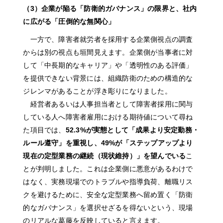
（3）企業が陥る「防衛的ガバナンス」の限界と、社内
に広がる「圧倒的な無関心」
一方で、障害者就労者を採用する企業側視点の調査
からは別の視点も垣間見えます。企業側が当事者に対
して「中長期的なキャリア」や「透明性のある評価」
を提供できない背景には、組織防衛のための構造的な
ジレンマがあることが浮き彫りになりました。
経営者あるいは人事担当者として障害者採用に関与
している人へ障害者雇用における期待値について尋ね
た項目では、
52.3%が実態として「成果より安定勤務・
ルール遵守」を重視し、49%が「ステップアップより
現在の定型業務の継続（現状維持）」を望んでいる
こ
とが判明しました。これは企業側に悪意があるわけで
はなく、実務現場でのトラブルや指導負荷、離職リス
クを避けるために、安全な定型業務へ留め置く「防衛
的なガバナンス」を選択せざるを得ないという、現場
のリアルな葛藤を反映していると言えます。