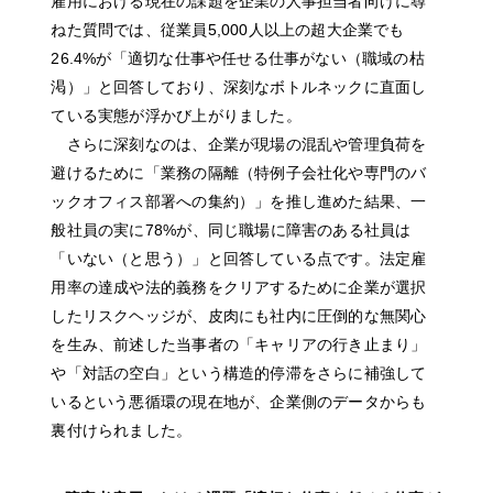
雇用における現在の課題を企業の人事担当者向けに尋
JP
EN
ねた質問では、従業員5,000人以上の超大企業でも
26.4%が「適切な仕事や任せる仕事がない（職域の枯
渇）」と回答しており、深刻なボトルネックに直面し
ている実態が浮かび上がりました。
さらに深刻なのは、企業が現場の混乱や管理負荷を
避けるために「業務の隔離（特例子会社化や専門のバ
ックオフィス部署への集約）」を推し進めた結果、一
般社員の実に78%が、同じ職場に障害のある社員は
「いない（と思う）」と回答している点です。法定雇
用率の達成や法的義務をクリアするために企業が選択
したリスクヘッジが、皮肉にも社内に圧倒的な無関心
を生み、前述した当事者の「キャリアの行き止まり」
や「対話の空白」という構造的停滞をさらに補強して
いるという悪循環の現在地が、企業側のデータからも
裏付けられました。