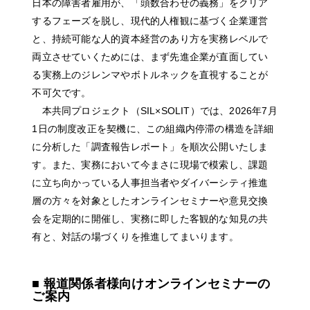
日本の障害者雇用が、「頭数合わせの義務」をクリア
するフェーズを脱し、現代的人権観に基づく企業運営
と、持続可能な人的資本経営のあり方を実務レベルで
両立させていくためには、まず先進企業が直面してい
る実務上のジレンマやボトルネックを直視することが
不可欠です。
本共同プロジェクト（SIL×SOLIT）では、2026年7月
1日の制度改正を契機に、この組織内停滞の構造を詳細
に分析した「調査報告レポート」を順次公開いたしま
す。また、実務において今まさに現場で模索し、課題
に立ち向かっている人事担当者やダイバーシティ推進
層の方々を対象としたオンラインセミナーや意見交換
会を定期的に開催し、実務に即した客観的な知見の共
有と、対話の場づくりを推進してまいります。
■ 報道関係者様向けオンラインセミナーの
ご案内